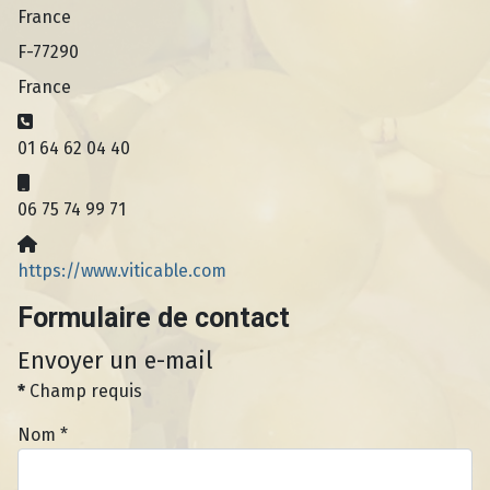
France
F-77290
France
Téléphone:
01 64 62 04 40
Mobile:
06 75 74 99 71
Site Web:
https://www.viticable.com
Formulaire de contact
Envoyer un e-mail
*
Champ requis
Nom
*