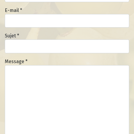
E-mail
*
Sujet
*
Message
*